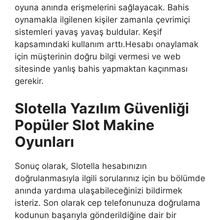
oyuna anında erişmelerini sağlayacak. Bahis
oynamakla ilgilenen kişiler zamanla çevrimiçi
sistemleri yavaş yavaş buldular. Keşif
kapsamındaki kullanım arttı.Hesabı onaylamak
için müşterinin doğru bilgi vermesi ve web
sitesinde yanlış bahis yapmaktan kaçınması
gerekir.
Slotella Yazılım Güvenliği
Popüler Slot Makine
Oyunları
Sonuç olarak, Slotella hesabınızın
doğrulanmasıyla ilgili sorularınız için bu bölümde
anında yardıma ulaşabileceğinizi bildirmek
isteriz. Son olarak cep telefonunuza doğrulama
kodunun başarıyla gönderildiğine dair bir