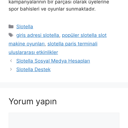
kampanyalarının bir parçası olarak üyelerine
spor bahisleri ve oyunlar sunmaktadır.
K
Slotella
a
E
giris adresi slotella
,
popüler slotella slot
t
t
makine oyunları
,
slotella paris terminali
e
i
uluslararası etkinlikler
g
k
Slotella Sosyal Medya Hesapları
o
e
r
Slotella Destek
t
i
l
l
e
e
r
r
Yorum yapın
Y
o