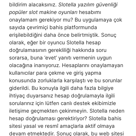
bildirim alacaksınız.
Slotella yazılım güvenliği
popüler slot makine oyunları
hesabımı
onaylamam gerekiyor mu? Bu uygulamaya çok
sayıda çevrimiçi bahis platformunda
erişilebildiğini daha önce belirtmiştik. Sonuç
olarak, eğer bir oyuncu Slotella hesap
doğrulamasının gerekliliği hakkında soru
sorarsa, buna ‘evet’ yanıtı vermenin uygun
olacağına inanıyoruz. Hesaplarını onaylamayan
kullanıcılar para çekme ve giriş yapma
konusunda zorluklarla karşılaştı ve bu sorunlar
giderildi. Bu konuyla ilgili daha fazla bilgiye
ihtiyaç duyarsanız hesap doğrulamayla ilgili
sorularınız için lütfen canlı destek ekibimizle
iletişime geçmekten çekinmeyin. Slotella neden
hesap doğrulaması gerektiriyor? Slotella bahis
sitesi yasal ve resmî amaçlarla aktif olmaya
devam etmektedir. Sonuç olarak, bu web sitesi