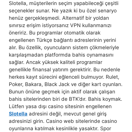
Slotella, müşterilerin seçim yapabileceği çeşitli
seçenekler sunar. Ne yazık ki bu özel senaryo
henüz gerçekleşmedi. Alternatif bir yoldan
sınırsız erişim istiyorsanız VPN kullanmanızı
öneririz. Bu programlar otomatik olarak
engellenen Türkçe bağlantı adreslerinin yerini
alır. Bu özellik, oyuncuların sistem çökmeleriyle
karşılaşmadan platformda bahis oynamasını
sağlar. Ancak yüksek kaliteli programlar
genellikle finansal yatırım gerektirir. Bu nedenle
herkes kayıt sürecini eğlenceli bulmuyor. Rulet,
Poker, Bakara, Black Jack ve diğer kart oyunları.
Bunun önüne geçmek için aktif olarak çalışan
bahis sitelerinden biri de BTK’dır. Bahis koymak.
Lütfen yasa dışı casino sitesinin engellenen
Slotella
adresini değil, mevcut genel giriş
adresinizi girin. Casino web sitelerinde casino
oyunlarına katılmak kesinlikle yasaktır. Spor