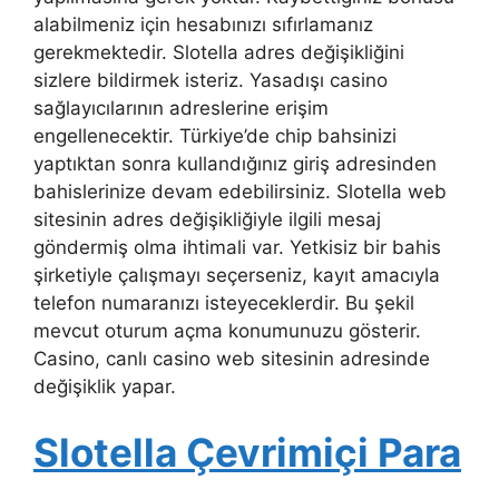
alabilmeniz için hesabınızı sıfırlamanız
gerekmektedir. Slotella adres değişikliğini
sizlere bildirmek isteriz. Yasadışı casino
sağlayıcılarının adreslerine erişim
engellenecektir. Türkiye’de chip bahsinizi
yaptıktan sonra kullandığınız giriş adresinden
bahislerinize devam edebilirsiniz. Slotella web
sitesinin adres değişikliğiyle ilgili mesaj
göndermiş olma ihtimali var. Yetkisiz bir bahis
şirketiyle çalışmayı seçerseniz, kayıt amacıyla
telefon numaranızı isteyeceklerdir. Bu şekil
mevcut oturum açma konumunuzu gösterir.
Casino, canlı casino web sitesinin adresinde
değişiklik yapar.
Slotella Çevrimiçi Para