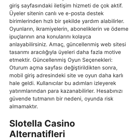
giriş sayfasındaki iletişim hizmeti de çok aktif.
Üyeler sitenin canlı ve e-posta destek
birimlerinden hızlı bir şekilde yardım alabilirler.
Oyunların, ikramiyelerin, aboneliklerin ve ödeme
ipuçlarının ana konularını kolayca
anlayabilirsiniz. Amaç, güncellenmiş web sitesi
tasarımı aracılığıyla üyeleri daha fazla motive
etmektir. Güncellenmiş Oyun Seçenekleri:
Oturum açma sayfası değiştirildikten sonra,
mobil giriş adresindeki site ve oyun daha karlı
hale geldi. Kullanıcılar bu adımları izleyerek
yatırımlarından para kazanabilirler. Hesabınızı
güvende tutmanın bir nedeni, oyunda risk
almamaktır.
Slotella Casino
Alternatifleri