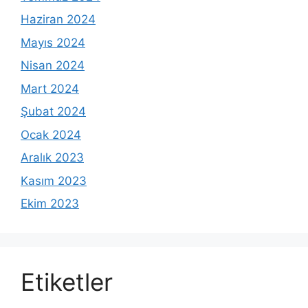
Haziran 2024
Mayıs 2024
Nisan 2024
Mart 2024
Şubat 2024
Ocak 2024
Aralık 2023
Kasım 2023
Ekim 2023
Etiketler