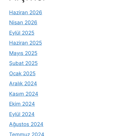
Haziran 2026
Nisan 2026
Eylül 2025
Haziran 2025
Mayıs 2025
Şubat 2025
Ocak 2025
Aralık 2024
Kasım 2024
Ekim 2024
Eylül 2024
Ağustos 2024
Temmuz 2024