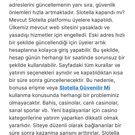
adreslerini güncellemenin yanı sıra, güvenlik
önlemleri hızla artmaktadır. Slotella kapandı mı?
Mevcut Slotella platformu üyelere kapatıldı.
Ülkemiz mevcut web sitesini yasakladı ve
yasadışı hizmetler için engelledi. Eski adres hızlı
bir şekilde güncellendiği için üyeler artık
hesaplarına kolayca giriş yapabilir. Bu şekilde,
hesap günün herhangi bir saatinde sorunsuz bir
şekilde kullanılabilir. Sayfadaki tüm kurallar ve
yatırım seçenekleri aynıdır ve kapatıldıktan kısa
bir süre sonra güncellenecektir. Bu nedenle,
bonusa erişme veya
Slotella Güvenilir Mi
kullanma konusunda herhangi bir probleminiz
olmayacaktır. Bahis, casinolar, canlı casinolar,
sanal sporlar vb. Yeni başlayanlar için casino
kategorilerine yatırım yaparken dikkatli olmak
yararlıdır. Siteye düzenli olarak bağlananlar bir
süre sonra kazanma şansını arttırırlar. Slotella