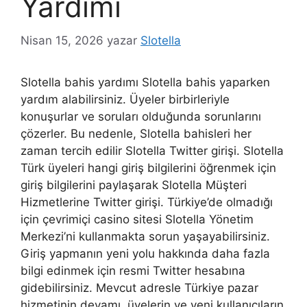
Yardımı
Nisan 15, 2026
yazar
Slotella
Slotella bahis yardımı Slotella bahis yaparken
yardım alabilirsiniz. Üyeler birbirleriyle
konuşurlar ve soruları olduğunda sorunlarını
çözerler. Bu nedenle, Slotella bahisleri her
zaman tercih edilir Slotella Twitter girişi. Slotella
Türk üyeleri hangi giriş bilgilerini öğrenmek için
giriş bilgilerini paylaşarak Slotella Müşteri
Hizmetlerine Twitter girişi. Türkiye’de olmadığı
için çevrimiçi casino sitesi Slotella Yönetim
Merkezi’ni kullanmakta sorun yaşayabilirsiniz.
Giriş yapmanın yeni yolu hakkında daha fazla
bilgi edinmek için resmi Twitter hesabına
gidebilirsiniz. Mevcut adresle Türkiye pazar
hizmetinin devamı, üyelerin ve yeni kullanıcıların