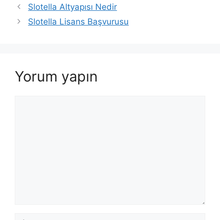
i
Slotella Altyapısı Nedir
g
k
Slotella Lisans Başvurusu
o
e
r
t
i
l
l
e
e
Yorum yapın
r
r
Y
o
r
u
m
İ