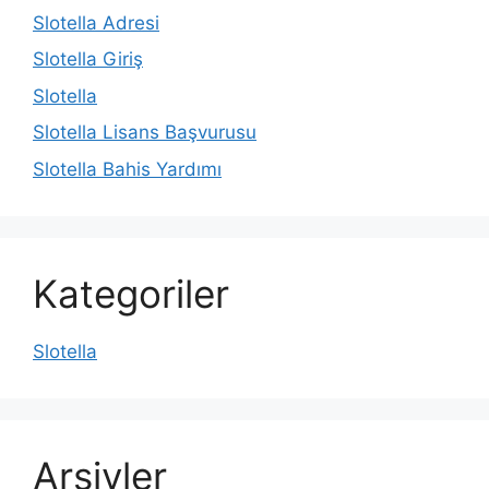
Slotella Adresi
Slotella Giriş
Slotella
Slotella Lisans Başvurusu
Slotella Bahis Yardımı
Kategoriler
Slotella
Arşivler