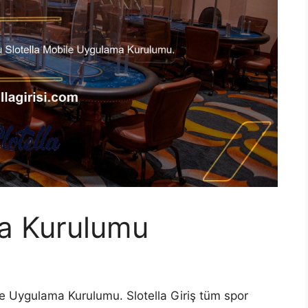
ma Kurulumu
le Uygulama Kurulumu. Slotella Giriş tüm spor