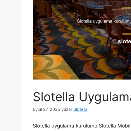
Slotella Uygula
Eylül 27, 2025
yazar
Slotella
Slotella uygulama kurulumu Slotella Mobi