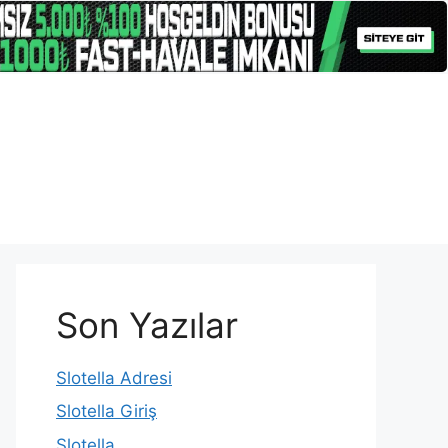
Son Yazılar
Slotella Adresi
Slotella Giriş
Slotella