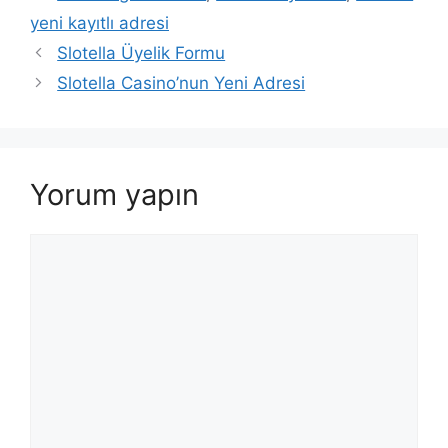
t
t
yeni kayıtlı adresi
e
i
Slotella Üyelik Formu
g
k
Slotella Casino’nun Yeni Adresi
o
e
r
t
i
l
l
e
e
Yorum yapın
r
r
Y
o
r
u
m