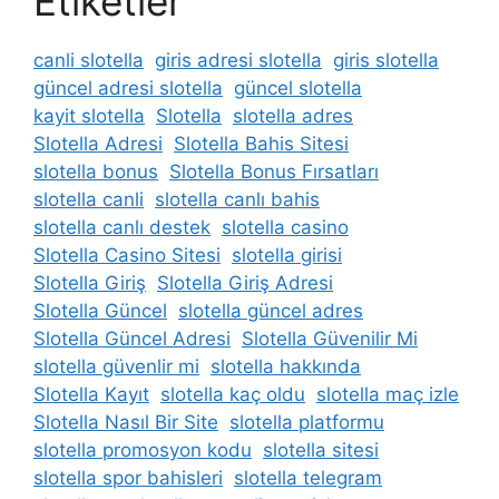
Etiketler
canli slotella
giris adresi slotella
giris slotella
güncel adresi slotella
güncel slotella
kayit slotella
Slotella
slotella adres
Slotella Adresi
Slotella Bahis Sitesi
slotella bonus
Slotella Bonus Fırsatları
slotella canli
slotella canlı bahis
slotella canlı destek
slotella casino
Slotella Casino Sitesi
slotella girisi
Slotella Giriş
Slotella Giriş Adresi
Slotella Güncel
slotella güncel adres
Slotella Güncel Adresi
Slotella Güvenilir Mi
slotella güvenlir mi
slotella hakkında
Slotella Kayıt
slotella kaç oldu
slotella maç izle
Slotella Nasıl Bir Site
slotella platformu
slotella promosyon kodu
slotella sitesi
slotella spor bahisleri
slotella telegram