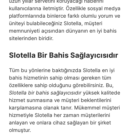
uzun yıllar servetini koruyacağı haberini
kullanıcılarına iletmiştir. Özellikle sosyal medya
platformlarında binlerce farklı olumlu yorum ve
üniteyi bulabileceğiniz Slotella, müşteri
memnuniyeti açısından dünyanın en iyi bahis
sitelerinden biridir.
Slotella Bir Bahis Sağlayıcısıdır
Tüm bu yönlerine baktığınızda Slotella en iyi
bahis hizmetinin sahip olması gereken tüm
özelliklere sahip olduğunu görebilirsiniz. Bu,
Slotella bir bahis sağlayıcısıdır
yüksek kalitede
hizmet sunmasına ve müşteri beklentilerini
karşılamasına olanak tanır. Mükemmel müşteri
hizmetiyle Slotella her zaman müşterilerini
anlayan ve onlara cihaz sağlayan bir şirket
olmuştur.