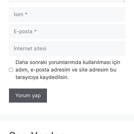
İ
s
i
E
m
-
p
İ
o
n
s
t
Daha sonraki yorumlarımda kullanılması için
t
e
adım, e-posta adresim ve site adresim bu
a
r
tarayıcıya kaydedilsin.
n
e
t
s
i
t
e