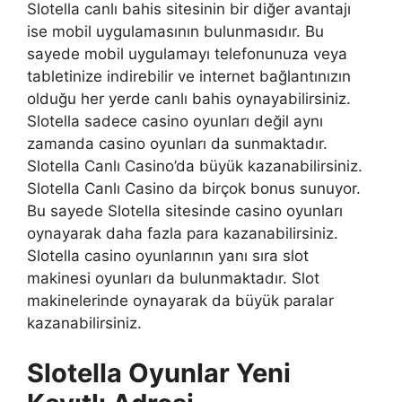
Slotella canlı bahis sitesinin bir diğer avantajı
ise mobil uygulamasının bulunmasıdır. Bu
sayede mobil uygulamayı telefonunuza veya
tabletinize indirebilir ve internet bağlantınızın
olduğu her yerde canlı bahis oynayabilirsiniz.
Slotella sadece casino oyunları değil aynı
zamanda casino oyunları da sunmaktadır.
Slotella Canlı Casino’da büyük kazanabilirsiniz.
Slotella Canlı Casino da birçok bonus sunuyor.
Bu sayede Slotella sitesinde casino oyunları
oynayarak daha fazla para kazanabilirsiniz.
Slotella casino oyunlarının yanı sıra slot
makinesi oyunları da bulunmaktadır. Slot
makinelerinde oynayarak da büyük paralar
kazanabilirsiniz.
Slotella Oyunlar Yeni