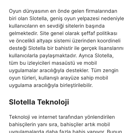
Oyun dünyasının en önde gelen firmalarından
biri olan Slotella, geniş oyun yelpazesi nedeniyle
kullanıcıların en sevdiği sitelerin başında
gelmektedir. Site genel olarak şeffaf politikası
ve öncelikli altyapı sistemi üzerinden koordineli
desteği Slotella bir bahistir ile gerçek lisanslarını
kullanıcılarla paylaşmaktadır. Ayrıca Slotella,
tüm bu izleyicileri masaüstü ve mobil
uygulamalar aracılığıyla destekler. Tüm zengin
oyun türleri, kullanışlı arayüze sahip mobil
uygulama aracılığıyla birleştirilebilir.
Slotella Teknoloji
Teknoloji ve internet tarafından yönlendirilen
bahisçilerin yanı sıra, bahisçiler artık mobil
uygulamalarda daha fazla bahis yapıyor. Bunun