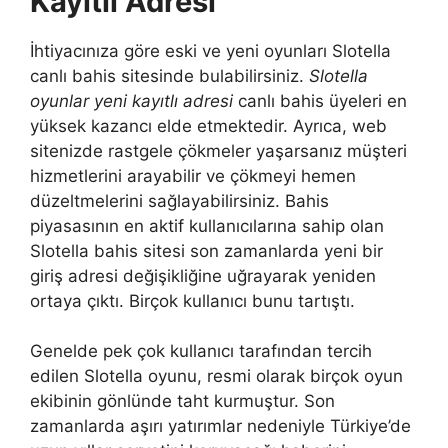
Kayıtlı Adresi
İhtiyacınıza göre eski ve yeni oyunları Slotella
canlı bahis sitesinde bulabilirsiniz.
Slotella
oyunlar yeni kayıtlı adresi
canlı bahis üyeleri en
yüksek kazancı elde etmektedir. Ayrıca, web
sitenizde rastgele çökmeler yaşarsanız müşteri
hizmetlerini arayabilir ve çökmeyi hemen
düzeltmelerini sağlayabilirsiniz. Bahis
piyasasının en aktif kullanıcılarına sahip olan
Slotella bahis sitesi son zamanlarda yeni bir
giriş adresi değişikliğine uğrayarak yeniden
ortaya çıktı. Birçok kullanıcı bunu tartıştı.
Genelde pek çok kullanıcı tarafından tercih
edilen Slotella oyunu, resmi olarak birçok oyun
ekibinin gönlünde taht kurmuştur. Son
zamanlarda aşırı yatırımlar nedeniyle Türkiye’de