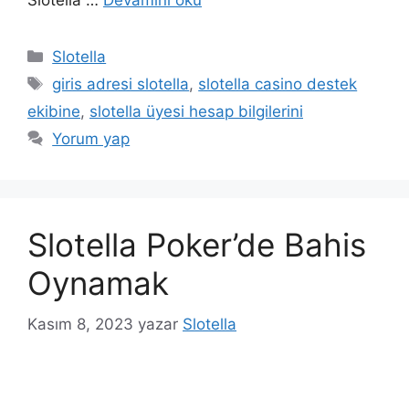
Slotella …
Devamını oku
K
Slotella
a
E
giris adresi slotella
,
slotella casino destek
t
t
ekibine
,
slotella üyesi hesap bilgilerini
e
i
Yorum yap
g
k
o
e
r
t
i
l
Slotella Poker’de Bahis
l
e
e
r
Oynamak
r
Kasım 8, 2023
yazar
Slotella