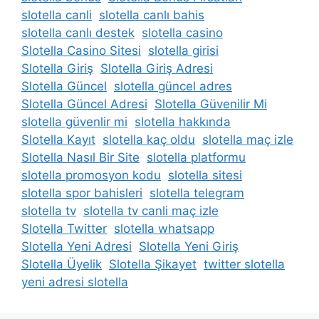
slotella canli
slotella canlı bahis
slotella canlı destek
slotella casino
Slotella Casino Sitesi
slotella girisi
Slotella Giriş
Slotella Giriş Adresi
Slotella Güncel
slotella güncel adres
Slotella Güncel Adresi
Slotella Güvenilir Mi
slotella güvenlir mi
slotella hakkında
Slotella Kayıt
slotella kaç oldu
slotella maç izle
Slotella Nasıl Bir Site
slotella platformu
slotella promosyon kodu
slotella sitesi
slotella spor bahisleri
slotella telegram
slotella tv
slotella tv canli maç izle
Slotella Twitter
slotella whatsapp
Slotella Yeni Adresi
Slotella Yeni Giriş
Slotella Üyelik
Slotella Şikayet
twitter slotella
yeni adresi slotella