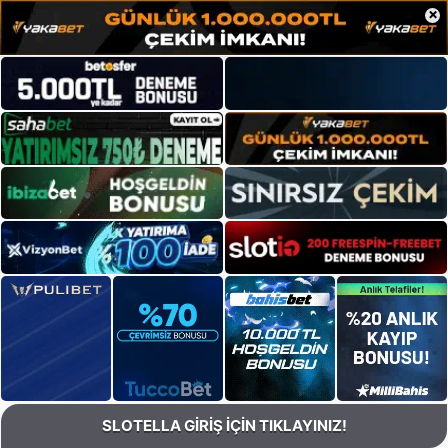
×
SLOTELLA GİRİŞ İÇİN TIKLAYINIZ!