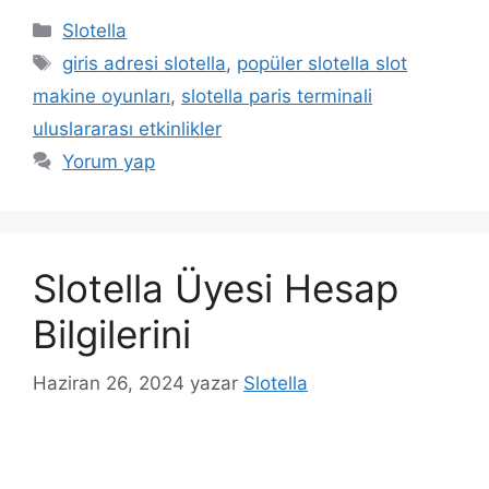
K
Slotella
a
E
giris adresi slotella
,
popüler slotella slot
t
t
makine oyunları
,
slotella paris terminali
e
i
uluslararası etkinlikler
g
k
Yorum yap
o
e
r
t
i
l
l
e
e
Slotella Üyesi Hesap
r
r
Bilgilerini
Haziran 26, 2024
yazar
Slotella