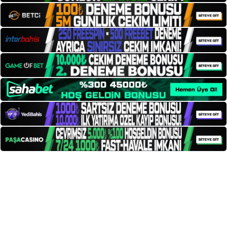
İçeriğe
atla