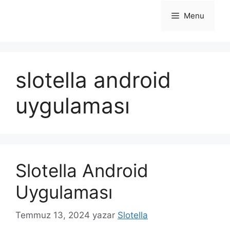
Menu
slotella android
uygulaması
Slotella Android
Uygulaması
Temmuz 13, 2024
yazar
Slotella