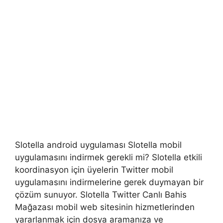
Slotella android uygulaması Slotella mobil
uygulamasını indirmek gerekli mi? Slotella etkili
koordinasyon için üyelerin Twitter mobil
uygulamasını indirmelerine gerek duymayan bir
çözüm sunuyor. Slotella Twitter Canlı Bahis
Mağazası mobil web sitesinin hizmetlerinden
yararlanmak için dosya aramanıza ve