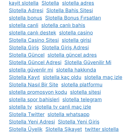
kayit slotella
Slotella
slotella adres
Slotella Adresi
Slotella Bahis Sitesi
slotella bonus
Slotella Bonus Fırsatları
slotella canli
slotella canlı bahis
slotella canlı destek
slotella casino
Slotella Casino Sitesi
slotella girisi
Slotella Giriş
Slotella Giriş Adresi
Slotella Güncel
slotella güncel adres
Slotella Güncel Adresi
Slotella Güvenilir Mi
slotella güvenlir mi
slotella hakkında
Slotella Kayıt
slotella kaç oldu
slotella maç izle
Slotella Nasıl Bir Site
slotella platformu
slotella promosyon kodu
slotella sitesi
slotella spor bahisleri
slotella telegram
slotella tv
slotella tv canli maç izle
Slotella Twitter
slotella whatsapp
Slotella Yeni Adresi
Slotella Yeni Giriş
Slotella Üyelik
Slotella Şikayet
twitter slotella