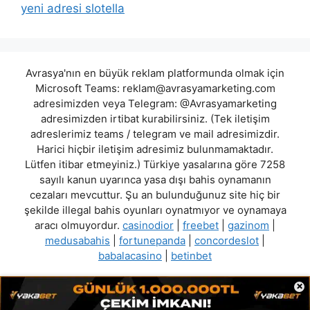
yeni adresi slotella
Avrasya'nın en büyük reklam platformunda olmak için
Microsoft Teams: reklam@avrasyamarketing.com
adresimizden veya Telegram: @Avrasyamarketing
adresimizden irtibat kurabilirsiniz. (Tek iletişim
adreslerimiz teams / telegram ve mail adresimizdir.
Harici hiçbir iletişim adresimiz bulunmamaktadır.
Lütfen itibar etmeyiniz.) Türkiye yasalarına göre 7258
sayılı kanun uyarınca yasa dışı bahis oynamanın
cezaları mevcuttur. Şu an bulunduğunuz site hiç bir
şekilde illegal bahis oyunları oynatmıyor ve oynamaya
aracı olmuyordur.
casinodior
|
freebet
|
gazinom
|
medusabahis
|
fortunepanda
|
concordeslot
|
babalacasino
|
betinbet
×
Exit mobile version