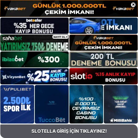
×
SLOTELLA GİRİŞ İÇİN TIKLAYINIZ!