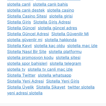
slotella canli
slotella canlı bahis
slotella canlı destek
slotella casino
Slotella Casino Sitesi
slotella girisi
Slotella Giriş
Slotella Giriş Adresi
Slotella Güncel
slotella güncel adres
Slotella Güncel Adresi
Slotella Güvenilir Mi
slotella güvenlir mi
slotella hakkında
Slotella Kayıt
slotella kaç oldu
slotella maç izle
Slotella Nasıl Bir Site
slotella platformu
slotella promosyon kodu
slotella sitesi
slotella spor bahisleri
slotella telegram
slotella tv
slotella tv canli maç izle
Slotella Twitter
slotella whatsapp
Slotella Yeni Adresi
Slotella Yeni Giriş
Slotella Üyelik
Slotella Şikayet
twitter slotella
yeni adresi slotella