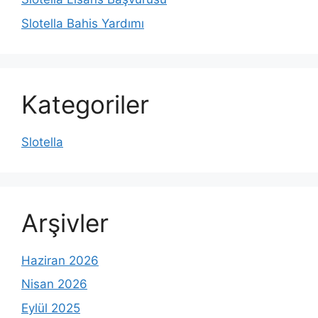
Slotella Bahis Yardımı
Kategoriler
Slotella
Arşivler
Haziran 2026
Nisan 2026
Eylül 2025