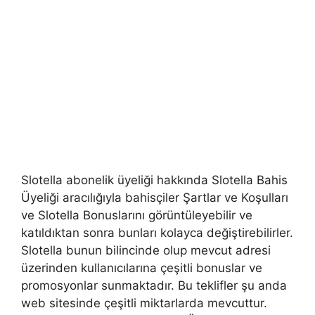
Slotella abonelik üyeliği hakkında Slotella Bahis
Üyeliği aracılığıyla bahisçiler Şartlar ve Koşulları
ve Slotella Bonuslarını görüntüleyebilir ve
katıldıktan sonra bunları kolayca değiştirebilirler.
Slotella bunun bilincinde olup mevcut adresi
üzerinden kullanıcılarına çeşitli bonuslar ve
promosyonlar sunmaktadır. Bu teklifler şu anda
web sitesinde çeşitli miktarlarda mevcuttur.