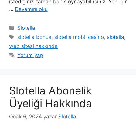
istediğiniz zaman bahis oynayabilirsiniz. Yeni bir
…
Devamını oku
K
Slotella
a
E
slotella bonus
,
slotella mobil casino
,
slotella,
t
t
web sitesi hakkında
e
i
Yorum yap
g
k
o
e
r
t
i
l
Slotella Abonelik
l
e
e
r
Üyeliği Hakkında
r
Ocak 6, 2024
yazar
Slotella