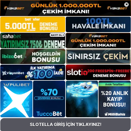
×
SLOTELLA GİRİŞ İÇİN TIKLAYINIZ!