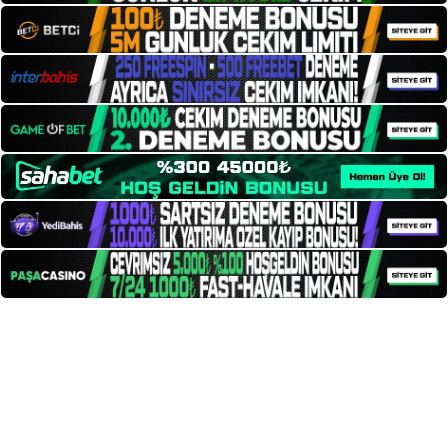
İçeriğe
atla