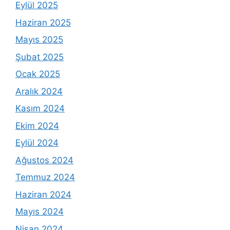
Eylül 2025
Haziran 2025
Mayıs 2025
Şubat 2025
Ocak 2025
Aralık 2024
Kasım 2024
Ekim 2024
Eylül 2024
Ağustos 2024
Temmuz 2024
Haziran 2024
Mayıs 2024
Nisan 2024