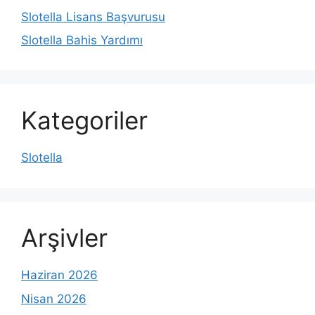
Slotella Lisans Başvurusu
Slotella Bahis Yardımı
Kategoriler
Slotella
Arşivler
Haziran 2026
Nisan 2026