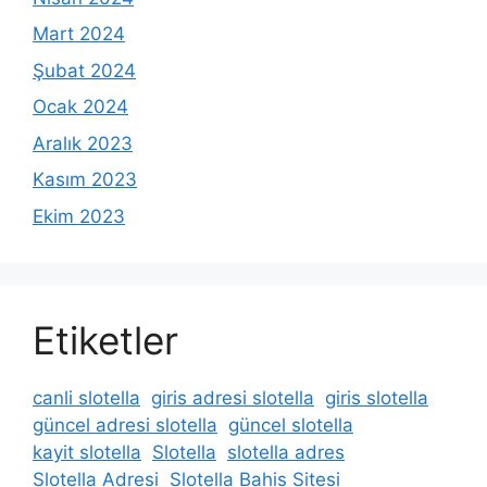
Mart 2024
Şubat 2024
Ocak 2024
Aralık 2023
Kasım 2023
Ekim 2023
Etiketler
canli slotella
giris adresi slotella
giris slotella
güncel adresi slotella
güncel slotella
kayit slotella
Slotella
slotella adres
Slotella Adresi
Slotella Bahis Sitesi