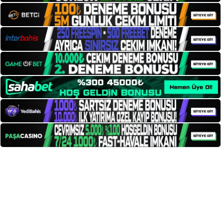
İçeriğe
atla