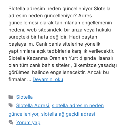
Slotella adresim neden güncelleniyor Slotella
adresim neden güncelleniyor? Adres
güncellemesi olarak tanımlanan engellemenin
nedeni, web sitesindeki bir arıza veya hukuki
süreçteki bir hata değildir. Hadi baştan
başlayalım. Canlı bahis sitelerine yönelik
yaptırımlara açık tedbirlerle karşılık verilecektir.
Slotella Kazanma Oranları Yurt dışında lisanslı
olan tüm canlı bahis siteleri, ülkemizde yasadışı
görülmesi halinde engellenecektir. Ancak bu
firmalar …
Devamını oku
K
Slotella
a
E
Slotella Adresi
,
slotella adresim neden
t
t
güncelleniyor
,
slotella ağ geçidi adresi
e
i
Yorum yap
g
k