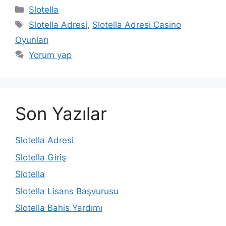
K
Slotella
a
E
Slotella Adresi
,
Slotella Adresi Casino
t
t
Oyunları
e
i
Yorum yap
g
k
o
e
r
t
i
l
Son Yazılar
l
e
e
r
r
Slotella Adresi
Slotella Giriş
Slotella
Slotella Lisans Başvurusu
Slotella Bahis Yardımı