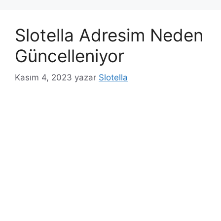
r
t
i
l
Slotella Adresim Neden
l
e
e
r
Güncelleniyor
r
Kasım 4, 2023
yazar
Slotella