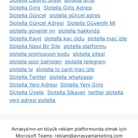
Slotella Giriş
Slotella Giriş Adresi
Slotella Güncel
slotella güncel adres
Slotella Güncel Adresi
Slotella Güvenilir Mi
slotella güvenlir mi
slotella hakkında
Slotella Kayıt
slotella kaç oldu
slotella maç izle
Slotella Nasıl Bir Site
slotella platformu
slotella promosyon kodu
slotella sitesi
slotella spor bahisleri
slotella telegram
slotella tv
slotella tv canli maç izle
Slotella Twitter
slotella whatsapp
Slotella Yeni Adresi
Slotella Yeni Giriş
Slotella Üyelik
Slotella Şikayet
twitter slotella
yeni adresi slotella
Avrasya'nın en büyük reklam platformunda olmak için
Microsoft Teams: reklam@avrasyamarketing.com