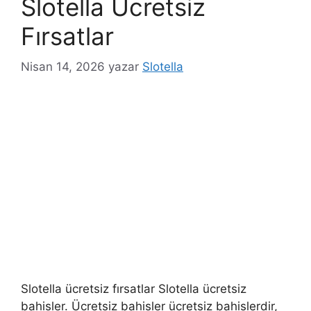
Slotella Ücretsiz
e
e
r
Fırsatlar
r
Nisan 14, 2026
yazar
Slotella
Slotella ücretsiz fırsatlar Slotella ücretsiz
bahisler. Ücretsiz bahisler ücretsiz bahislerdir,