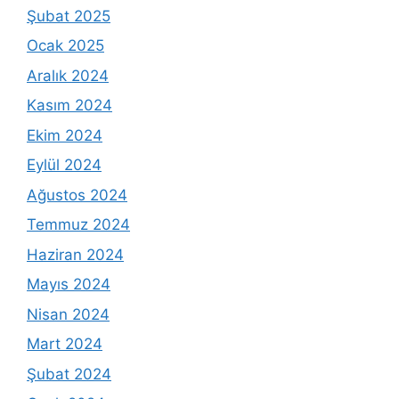
Şubat 2025
Ocak 2025
Aralık 2024
Kasım 2024
Ekim 2024
Eylül 2024
Ağustos 2024
Temmuz 2024
Haziran 2024
Mayıs 2024
Nisan 2024
Mart 2024
Şubat 2024