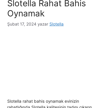
Slotella Rahat Bahis
l
e
e
r
Oynamak
r
Şubat 17, 2024
yazar
Slotella
Slotella rahat bahis oynamak evinizin
rahatlığında Slotella kalitesinin tadını çıkarın.