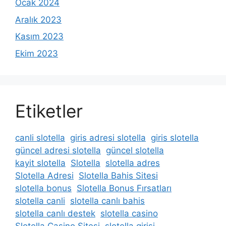
Ocak 2024
Aralık 2023
Kasım 2023
Ekim 2023
Etiketler
canli slotella
giris adresi slotella
giris slotella
güncel adresi slotella
güncel slotella
kayit slotella
Slotella
slotella adres
Slotella Adresi
Slotella Bahis Sitesi
slotella bonus
Slotella Bonus Fırsatları
slotella canli
slotella canlı bahis
slotella canlı destek
slotella casino
Slotella Casino Sitesi
slotella girisi