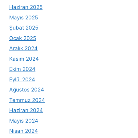
Haziran 2025
Mayıs 2025
Şubat 2025
Ocak 2025
Aralık 2024
Kasım 2024
Ekim 2024
Eylül 2024
Ağustos 2024
Temmuz 2024
Haziran 2024
Mayıs 2024
Nisan 2024