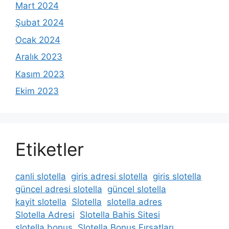
Mart 2024
Şubat 2024
Ocak 2024
Aralık 2023
Kasım 2023
Ekim 2023
Etiketler
canli slotella
giris adresi slotella
giris slotella
güncel adresi slotella
güncel slotella
kayit slotella
Slotella
slotella adres
Slotella Adresi
Slotella Bahis Sitesi
slotella bonus
Slotella Bonus Fırsatları