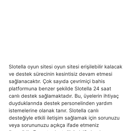
Slotella oyun sitesi oyun sitesi erişilebilir kalacak
ve destek sürecinin kesintisiz devam etmesi
sağlanacaktır. Çok sayıda çevrimiçi bahis
platformuna benzer şekilde Slotella 24 saat
canlı destek sağlamaktadır. Bu, üyelerin ihtiyaç
duyduklarında destek personelinden yardım
istemelerine olanak tanır. Slotella canlı
desteğiyle etkili iletişim sağlamak için sorunuzu
veya sorununuzu açıkça ifade etmeniz