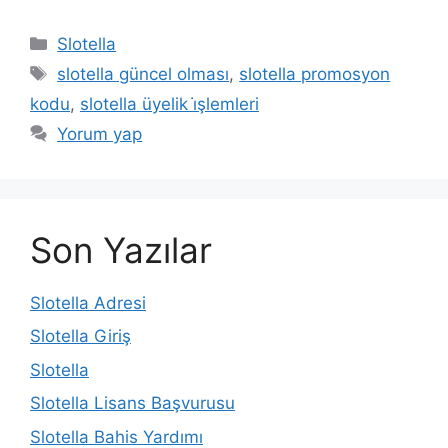
K
Slotella
a
E
slotella güncel olması
,
slotella promosyon
t
t
kodu
,
slotella üyelik i̇şlemleri
e
i
Yorum yap
g
k
o
e
r
t
i
l
Son Yazılar
l
e
e
r
r
Slotella Adresi
Slotella Giriş
Slotella
Slotella Lisans Başvurusu
Slotella Bahis Yardımı