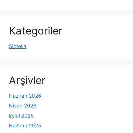
Kategoriler
Slotella
Arşivler
Haziran 2026
Nisan 2026
Eylül 2025
Haziran 2025