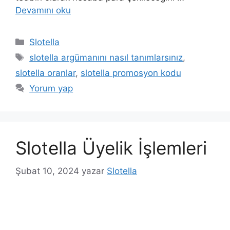
Devamını oku
K
Slotella
a
E
slotella argümanını nasıl tanımlarsınız
,
t
t
slotella oranlar
,
slotella promosyon kodu
e
i
Yorum yap
g
k
o
e
r
t
i
l
Slotella Üyelik İşlemleri
l
e
e
r
r
Şubat 10, 2024
yazar
Slotella