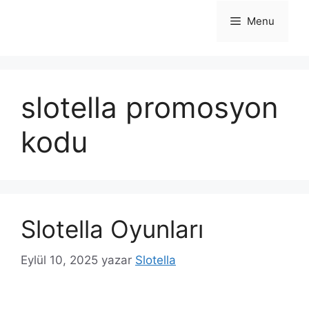
Menu
slotella promosyon
kodu
Slotella Oyunları
Eylül 10, 2025
yazar
Slotella