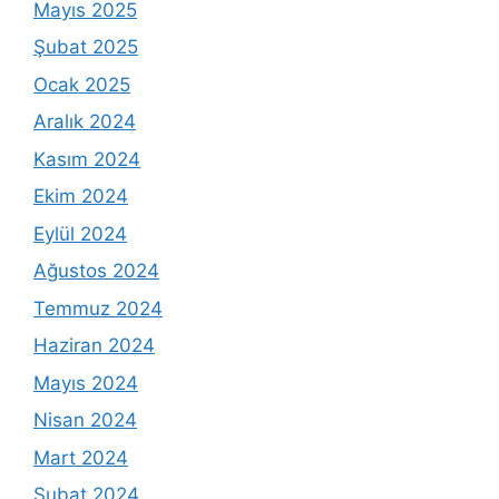
Mayıs 2025
Şubat 2025
Ocak 2025
Aralık 2024
Kasım 2024
Ekim 2024
Eylül 2024
Ağustos 2024
Temmuz 2024
Haziran 2024
Mayıs 2024
Nisan 2024
Mart 2024
Şubat 2024