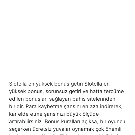
Slotella en yüksek bonus getiri Slotella en
yüksek bonus, sorunsuz getiri ve hatta tercüme
edilen bonusları sağlayan bahis sitelerinden
biridir. Para kaybetme şansını en aza indirerek,
kar elde etme şansınızı büyük ölçüde
artırabilirsiniz. Bonus kuralları açıksa, bir oyuncu
seçerken ücretsiz yuvalar oynamak çok önemli