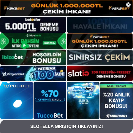
×
SLOTELLA GİRİŞ İÇİN TIKLAYINIZ!