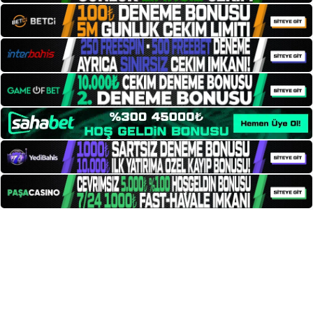
İçeriğe
atla