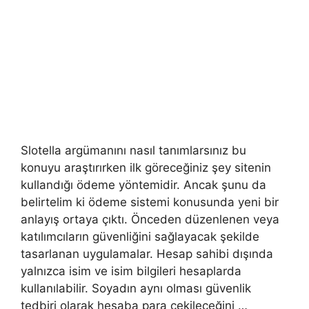
Slotella argümanını nasıl tanımlarsınız bu
konuyu araştırırken ilk göreceğiniz şey sitenin
kullandığı ödeme yöntemidir. Ancak şunu da
belirtelim ki ödeme sistemi konusunda yeni bir
anlayış ortaya çıktı. Önceden düzenlenen veya
katılımcıların güvenliğini sağlayacak şekilde
tasarlanan uygulamalar. Hesap sahibi dışında
yalnızca isim ve isim bilgileri hesaplarda
kullanılabilir. Soyadın aynı olması güvenlik
tedbiri olarak hesaba para çekileceğini …