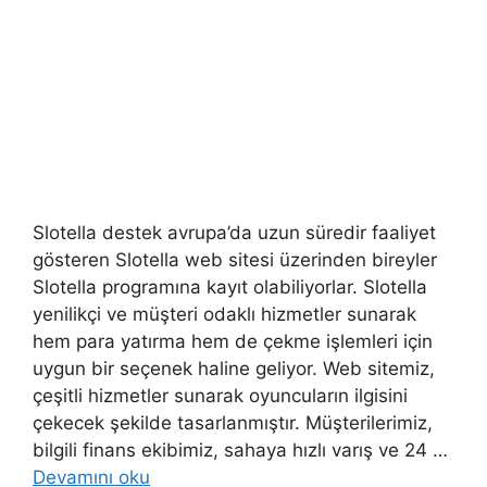
Slotella destek avrupa’da uzun süredir faaliyet
gösteren Slotella web sitesi üzerinden bireyler
Slotella programına kayıt olabiliyorlar. Slotella
yenilikçi ve müşteri odaklı hizmetler sunarak
hem para yatırma hem de çekme işlemleri için
uygun bir seçenek haline geliyor. Web sitemiz,
çeşitli hizmetler sunarak oyuncuların ilgisini
çekecek şekilde tasarlanmıştır. Müşterilerimiz,
bilgili finans ekibimiz, sahaya hızlı varış ve 24 …
Devamını oku