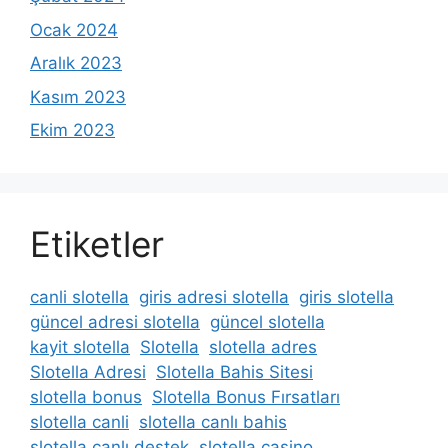
Ocak 2024
Aralık 2023
Kasım 2023
Ekim 2023
Etiketler
canli slotella
giris adresi slotella
giris slotella
güncel adresi slotella
güncel slotella
kayit slotella
Slotella
slotella adres
Slotella Adresi
Slotella Bahis Sitesi
slotella bonus
Slotella Bonus Fırsatları
slotella canli
slotella canlı bahis
slotella canlı destek
slotella casino