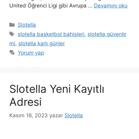
United Öğrenci Ligi gibi Avrupa …
Devamını oku
K
Slotella
a
E
slotella basketbol bahisleri
,
slotella güvenlir
t
t
mi
,
slotella karlı günler
e
i
Yorum yap
g
k
o
e
r
t
i
l
Slotella Yeni Kayıtlı
l
e
e
r
Adresi
r
Kasım 18, 2023
yazar
Slotella