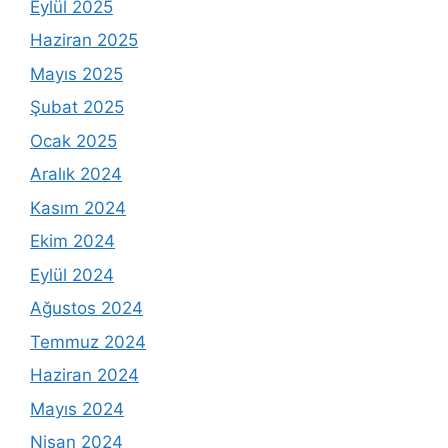
Eylül 2025
Haziran 2025
Mayıs 2025
Şubat 2025
Ocak 2025
Aralık 2024
Kasım 2024
Ekim 2024
Eylül 2024
Ağustos 2024
Temmuz 2024
Haziran 2024
Mayıs 2024
Nisan 2024