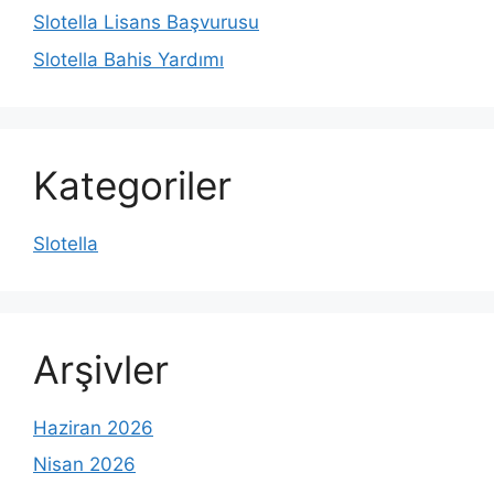
Slotella Lisans Başvurusu
Slotella Bahis Yardımı
Kategoriler
Slotella
Arşivler
Haziran 2026
Nisan 2026