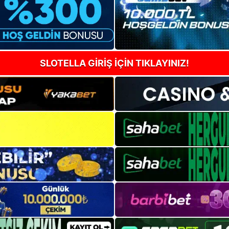
SLOTELLA GİRİŞ İÇİN TIKLAYINIZ!