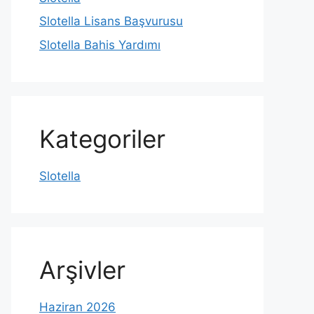
Slotella Lisans Başvurusu
Slotella Bahis Yardımı
Kategoriler
Slotella
Arşivler
Haziran 2026