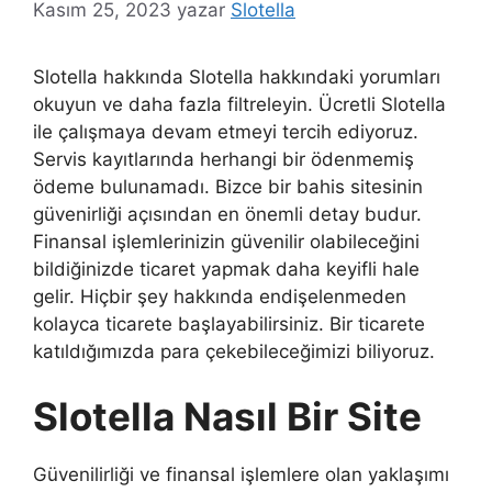
Kasım 25, 2023
yazar
Slotella
Slotella hakkında Slotella hakkındaki yorumları
okuyun ve daha fazla filtreleyin. Ücretli Slotella
ile çalışmaya devam etmeyi tercih ediyoruz.
Servis kayıtlarında herhangi bir ödenmemiş
ödeme bulunamadı. Bizce bir bahis sitesinin
güvenirliği açısından en önemli detay budur.
Finansal işlemlerinizin güvenilir olabileceğini
bildiğinizde ticaret yapmak daha keyifli hale
gelir. Hiçbir şey hakkında endişelenmeden
kolayca ticarete başlayabilirsiniz. Bir ticarete
katıldığımızda para çekebileceğimizi biliyoruz.
Slotella Nasıl Bir Site
Güvenilirliği ve finansal işlemlere olan yaklaşımı