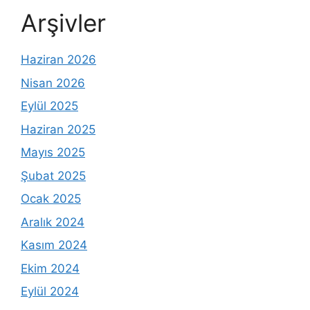
Arşivler
Haziran 2026
Nisan 2026
Eylül 2025
Haziran 2025
Mayıs 2025
Şubat 2025
Ocak 2025
Aralık 2024
Kasım 2024
Ekim 2024
Eylül 2024