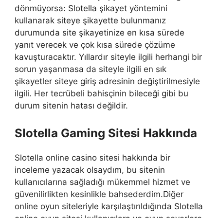
dönmüyorsa: Slotella şikayet yöntemini
kullanarak siteye şikayette bulunmanız
durumunda site şikayetinize en kısa sürede
yanıt verecek ve çok kısa sürede çözüme
kavuşturacaktır. Yıllardır siteyle ilgili herhangi bir
sorun yaşanmasa da siteyle ilgili en sık
şikayetler siteye giriş adresinin değiştirilmesiyle
ilgili. Her tecrübeli bahisçinin bileceği gibi bu
durum sitenin hatası değildir.
Slotella Gaming Sitesi Hakkında
Slotella online casino sitesi hakkında bir
inceleme yazacak olsaydım, bu sitenin
kullanıcılarına sağladığı mükemmel hizmet ve
güvenilirlikten kesinlikle bahsederdim.Diğer
online oyun siteleriyle karşılaştırıldığında Slotella