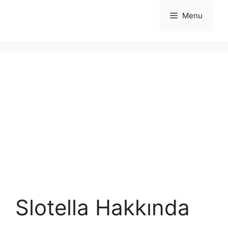
Menu
Slotella Hakkında