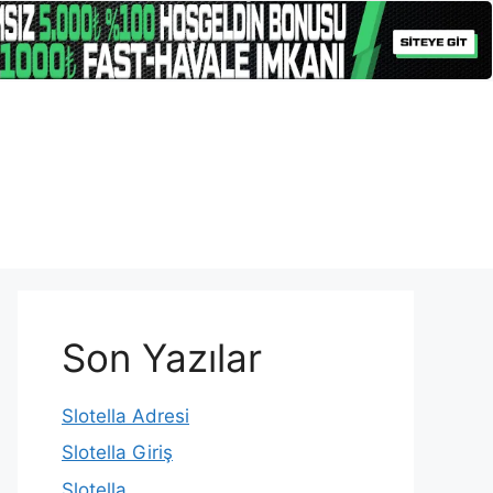
Son Yazılar
Slotella Adresi
Slotella Giriş
Slotella