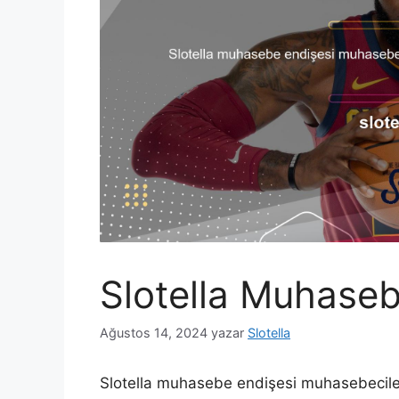
Slotella Muhaseb
Ağustos 14, 2024
yazar
Slotella
Slotella muhasebe endişesi muhasebecileri