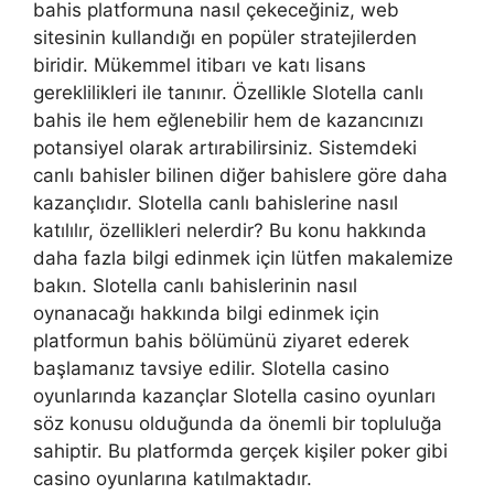
bahis platformuna nasıl çekeceğiniz, web
sitesinin kullandığı en popüler stratejilerden
biridir. Mükemmel itibarı ve katı lisans
gereklilikleri ile tanınır. Özellikle Slotella canlı
bahis ile hem eğlenebilir hem de kazancınızı
potansiyel olarak artırabilirsiniz. Sistemdeki
canlı bahisler bilinen diğer bahislere göre daha
kazançlıdır. Slotella canlı bahislerine nasıl
katılılır, özellikleri nelerdir? Bu konu hakkında
daha fazla bilgi edinmek için lütfen makalemize
bakın. Slotella canlı bahislerinin nasıl
oynanacağı hakkında bilgi edinmek için
platformun bahis bölümünü ziyaret ederek
başlamanız tavsiye edilir. Slotella casino
oyunlarında kazançlar Slotella casino oyunları
söz konusu olduğunda da önemli bir topluluğa
sahiptir. Bu platformda gerçek kişiler poker gibi
casino oyunlarına katılmaktadır.