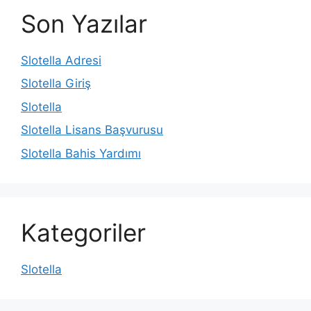
e
Son Yazılar
s
i
Slotella Adresi
Slotella Giriş
Slotella
Slotella Lisans Başvurusu
Slotella Bahis Yardımı
Kategoriler
Slotella