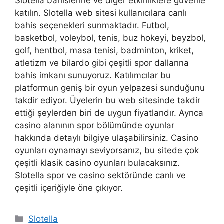
Slotella bahislerine ve diğer etkinliklere güvenle
katılın. Slotella web sitesi kullanıcılara canlı
bahis seçenekleri sunmaktadır. Futbol, ​​
basketbol, ​​voleybol, tenis, buz hokeyi, beyzbol,
golf, hentbol, ​​masa tenisi, badminton, kriket,
atletizm ve bilardo gibi çeşitli spor dallarına
bahis imkanı sunuyoruz. Katılımcılar bu
platformun geniş bir oyun yelpazesi sunduğunu
takdir ediyor. Üyelerin bu web sitesinde takdir
ettiği şeylerden biri de uygun fiyatlarıdır. Ayrıca
casino alanının spor bölümünde oyunlar
hakkında detaylı bilgiye ulaşabilirsiniz. Casino
oyunları oynamayı seviyorsanız, bu sitede çok
çeşitli klasik casino oyunları bulacaksınız.
Slotella spor ve casino sektöründe canlı ve
çeşitli içeriğiyle öne çıkıyor.
K
Slotella