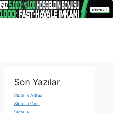
Son Yazılar
Slotella Adresi
Slotella Giriş
Slotella