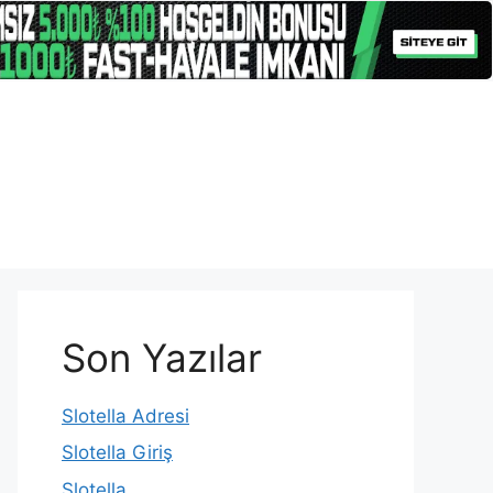
Son Yazılar
Slotella Adresi
Slotella Giriş
Slotella