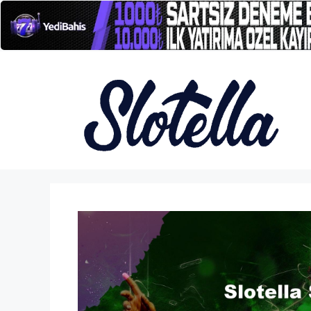
İçeriğe
atla