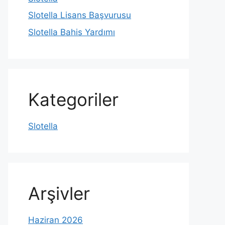
Slotella Lisans Başvurusu
Slotella Bahis Yardımı
Kategoriler
Slotella
Arşivler
Haziran 2026