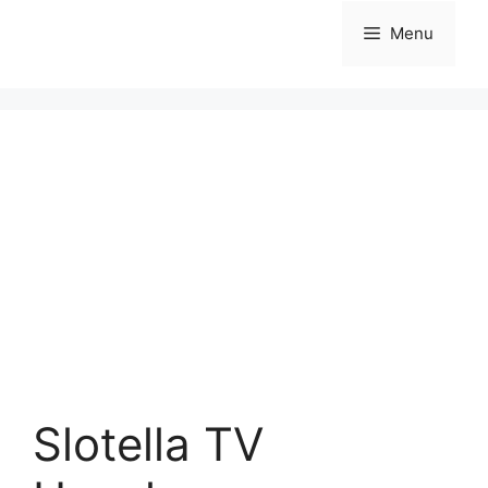
Menu
Slotella TV