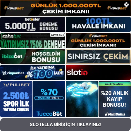
×
SLOTELLA GİRİŞ İÇİN TIKLAYINIZ!