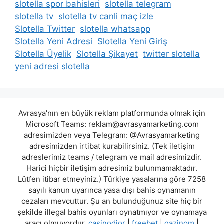
slotella spor bahisleri
slotella telegram
slotella tv
slotella tv canli maç izle
Slotella Twitter
slotella whatsapp
Slotella Yeni Adresi
Slotella Yeni Giriş
Slotella Üyelik
Slotella Şikayet
twitter slotella
yeni adresi slotella
Avrasya'nın en büyük reklam platformunda olmak için
Microsoft Teams: reklam@avrasyamarketing.com
adresimizden veya Telegram: @Avrasyamarketing
adresimizden irtibat kurabilirsiniz. (Tek iletişim
adreslerimiz teams / telegram ve mail adresimizdir.
Harici hiçbir iletişim adresimiz bulunmamaktadır.
Lütfen itibar etmeyiniz.) Türkiye yasalarına göre 7258
sayılı kanun uyarınca yasa dışı bahis oynamanın
cezaları mevcuttur. Şu an bulunduğunuz site hiç bir
şekilde illegal bahis oyunları oynatmıyor ve oynamaya
aracı olmuyordur.
casinodior
|
freebet
|
gazinom
|