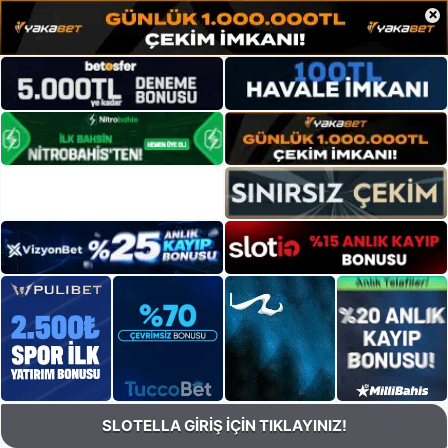
×
SLOTELLA GİRİŞ İÇİN TIKLAYINIZ!