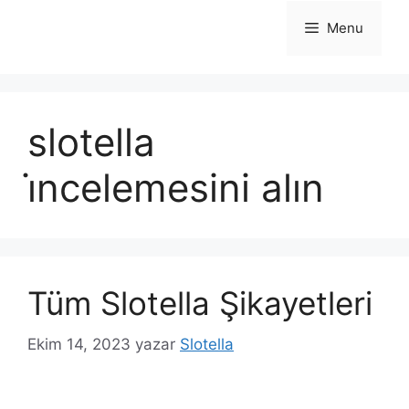
Menu
slotella
i̇ncelemesini alın
Tüm Slotella Şikayetleri
Ekim 14, 2023
yazar
Slotella