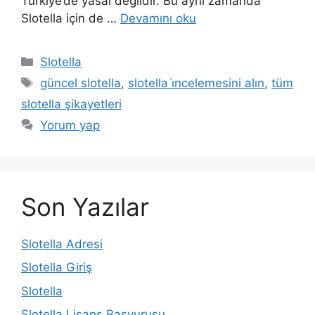
Türkiye’de yasal değildir. Bu aynı zamanda
Slotella için de …
Devamını oku
K
Slotella
a
E
güncel slotella
,
slotella i̇ncelemesini alın
,
tüm
t
t
slotella şikayetleri
e
i
Yorum yap
g
k
o
e
r
t
i
l
Son Yazılar
l
e
e
r
r
Slotella Adresi
Slotella Giriş
Slotella
Slotella Lisans Başvurusu