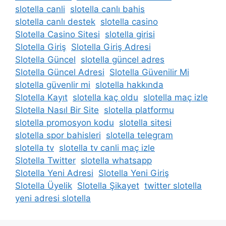
slotella canli
slotella canlı bahis
slotella canlı destek
slotella casino
Slotella Casino Sitesi
slotella girisi
Slotella Giriş
Slotella Giriş Adresi
Slotella Güncel
slotella güncel adres
Slotella Güncel Adresi
Slotella Güvenilir Mi
slotella güvenlir mi
slotella hakkında
Slotella Kayıt
slotella kaç oldu
slotella maç izle
Slotella Nasıl Bir Site
slotella platformu
slotella promosyon kodu
slotella sitesi
slotella spor bahisleri
slotella telegram
slotella tv
slotella tv canli maç izle
Slotella Twitter
slotella whatsapp
Slotella Yeni Adresi
Slotella Yeni Giriş
Slotella Üyelik
Slotella Şikayet
twitter slotella
yeni adresi slotella