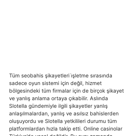
Tüm seobahis şikayetleri i̇şletme sırasında
sadece oyun sistemi için değil, hizmet
bölgesindeki tüm firmalar için de birçok şikayet
ve yanlış anlama ortaya çıkabilir. Aslında
Slotella gündemiyle ilgili şikayetler yanlış
anlaşılmalardan, yanlış ve asılsız bahislerden
oluşuyordu ve Slotella yetkilileri durumu tüm
platformlardan hızla takip etti. Online casinolar