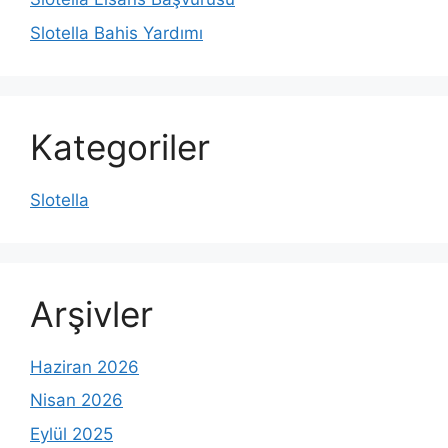
Slotella Bahis Yardımı
Kategoriler
Slotella
Arşivler
Haziran 2026
Nisan 2026
Eylül 2025