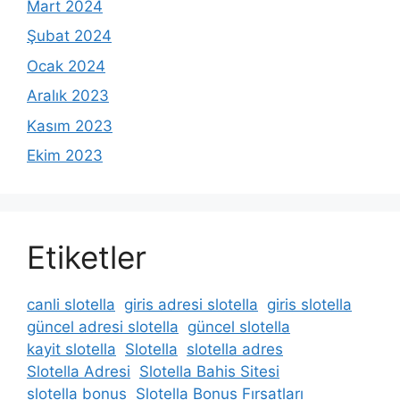
Mart 2024
Şubat 2024
Ocak 2024
Aralık 2023
Kasım 2023
Ekim 2023
Etiketler
canli slotella
giris adresi slotella
giris slotella
güncel adresi slotella
güncel slotella
kayit slotella
Slotella
slotella adres
Slotella Adresi
Slotella Bahis Sitesi
slotella bonus
Slotella Bonus Fırsatları