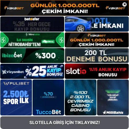
×
SLOTELLA GİRİŞ İÇİN TIKLAYINIZ!