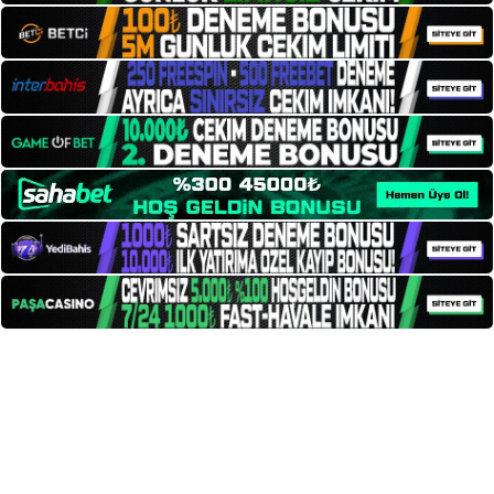
İçeriğe
atla