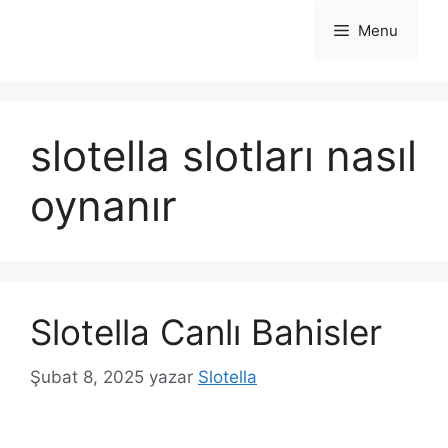
Menu
slotella slotları nasıl
oynanır
Slotella Canlı Bahisler
Şubat 8, 2025
yazar
Slotella