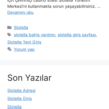
için çevrimiçi casino sitesi Slotella Yönetim
Merkezi’ni kullanmakta sorun yaşayabilirsiniz. …
Devamını oku
K
Slotella
a
E
slotella bahis yardımı
,
slotella giriş sayfası
,
t
t
Slotella Yeni Giriş
e
i
Yorum yap
g
k
o
e
r
t
i
l
Son Yazılar
l
e
e
r
r
Slotella Adresi
Slotella Giriş
Slotella