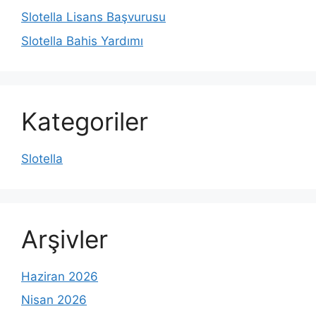
Slotella Lisans Başvurusu
Slotella Bahis Yardımı
Kategoriler
Slotella
Arşivler
Haziran 2026
Nisan 2026