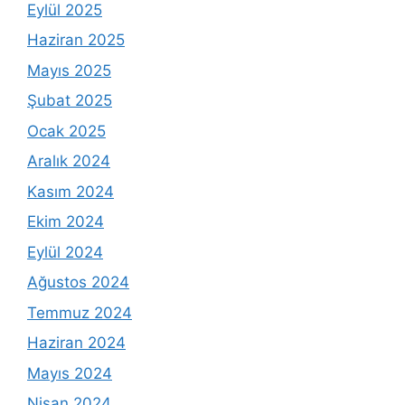
Eylül 2025
Haziran 2025
Mayıs 2025
Şubat 2025
Ocak 2025
Aralık 2024
Kasım 2024
Ekim 2024
Eylül 2024
Ağustos 2024
Temmuz 2024
Haziran 2024
Mayıs 2024
Nisan 2024