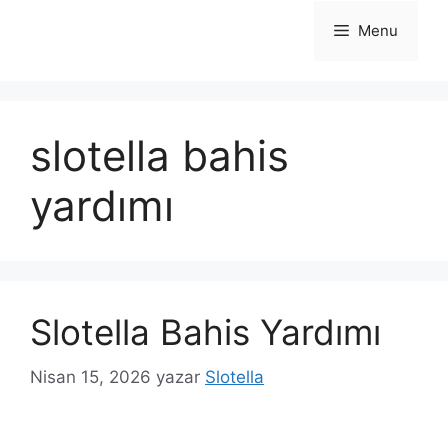
Menu
slotella bahis
yardımı
Slotella Bahis Yardımı
Nisan 15, 2026
yazar
Slotella