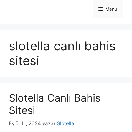
Menu
slotella canlı bahis
sitesi
Slotella Canlı Bahis
Sitesi
Eylül 11, 2024
yazar
Slotella