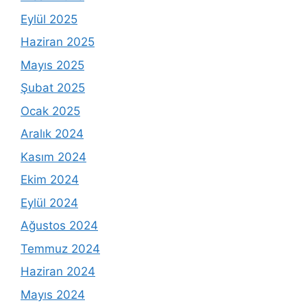
Eylül 2025
Haziran 2025
Mayıs 2025
Şubat 2025
Ocak 2025
Aralık 2024
Kasım 2024
Ekim 2024
Eylül 2024
Ağustos 2024
Temmuz 2024
Haziran 2024
Mayıs 2024