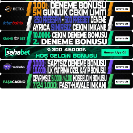
İçeriğe
atla