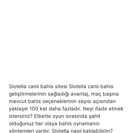
Slotella canlı bahis sitesi Slotella canlı bahis
geliştirmelerinin sağladığı avantaj, maç başına
mevcut bahis seçeneklerinin sayısı açısından
yaklaşık 100 kat daha fazladır. Neyi ifade etmek
istersiniz? Elbette oyun sırasında şahit
olduğunuz her olaya bahis oynamanın
yöntemleri vardır. Slotella nasıl katılabilirim?