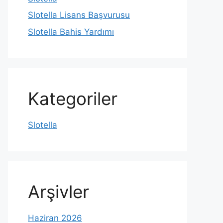
Slotella Lisans Başvurusu
Slotella Bahis Yardımı
Kategoriler
Slotella
Arşivler
Haziran 2026