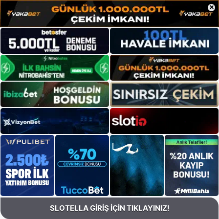
×
SLOTELLA GİRİŞ İÇİN TIKLAYINIZ!