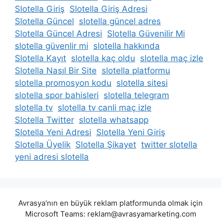
Slotella Giriş
Slotella Giriş Adresi
Slotella Güncel
slotella güncel adres
Slotella Güncel Adresi
Slotella Güvenilir Mi
slotella güvenlir mi
slotella hakkında
Slotella Kayıt
slotella kaç oldu
slotella maç izle
Slotella Nasıl Bir Site
slotella platformu
slotella promosyon kodu
slotella sitesi
slotella spor bahisleri
slotella telegram
slotella tv
slotella tv canli maç izle
Slotella Twitter
slotella whatsapp
Slotella Yeni Adresi
Slotella Yeni Giriş
Slotella Üyelik
Slotella Şikayet
twitter slotella
yeni adresi slotella
Avrasya'nın en büyük reklam platformunda olmak için
Microsoft Teams: reklam@avrasyamarketing.com