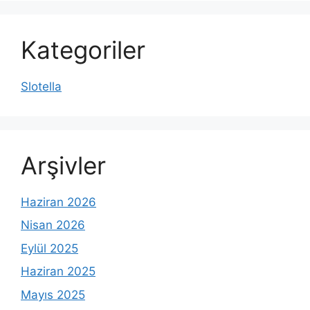
Kategoriler
Slotella
Arşivler
Haziran 2026
Nisan 2026
Eylül 2025
Haziran 2025
Mayıs 2025