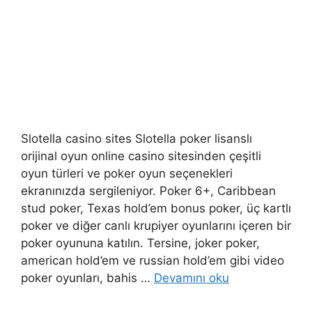
Slotella casino sites Slotella poker lisanslı
orijinal oyun online casino sitesinden çeşitli
oyun türleri ve poker oyun seçenekleri
ekranınızda sergileniyor. Poker 6+, Caribbean
stud poker, Texas hold’em bonus poker, üç kartlı
poker ve diğer canlı krupiyer oyunlarını içeren bir
poker oyununa katılın. Tersine, joker poker,
american hold’em ve russian hold’em gibi video
poker oyunları, bahis …
Devamını oku