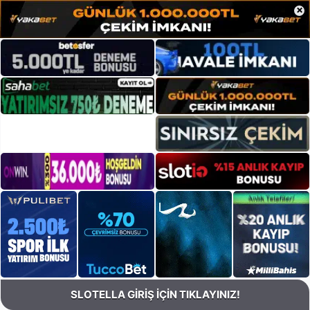
×
SLOTELLA GİRİŞ İÇİN TIKLAYINIZ!