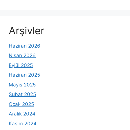
Arşivler
Haziran 2026
Nisan 2026
Eylül 2025
Haziran 2025
Mayıs 2025
Şubat 2025
Ocak 2025
Aralık 2024
Kasım 2024