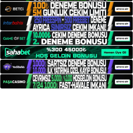
İçeriğe
atla