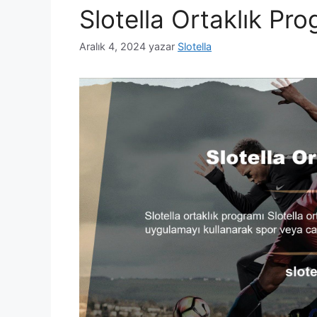
Slotella Ortaklık Pro
Aralık 4, 2024
yazar
Slotella