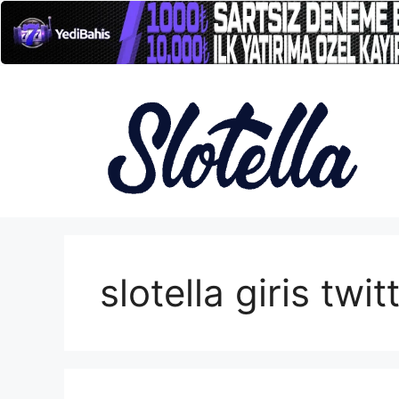
İçeriğe
atla
slotella giris twit