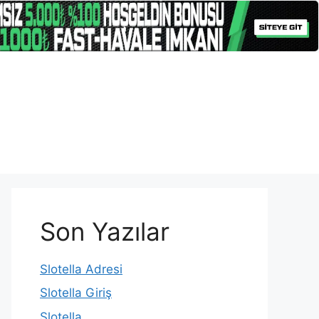
Son Yazılar
Slotella Adresi
Slotella Giriş
Slotella