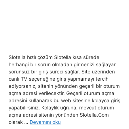
Slotella hızlı çözüm Slotella kısa sürede
herhangi bir sorun olmadan girmenizi sağlayan
sorunsuz bir giriş süreci sağlar. Site üzerinden
canlı TV seçeneğine giriş yapmamayı tercih
ediyorsanız, sitenin yönünden geçerli bir oturum
açma adresi verilecektir. Geçerli oturum açma
adresini kullanarak bu web sitesine kolayca giriş
yapabilirsiniz. Kolaylık uğruna, mevcut oturum
açma adresi sitenin yönünden Slotella.Com
olarak …
Devamını oku