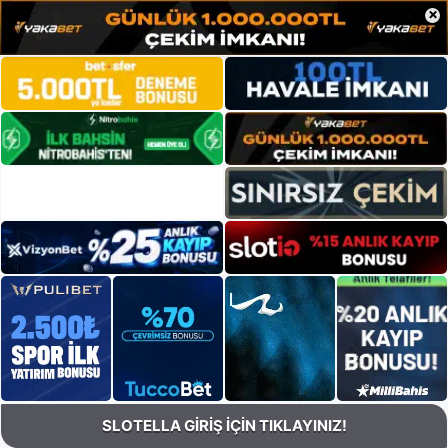
×
SLOTELLA GİRİŞ İÇİN TIKLAYINIZ!