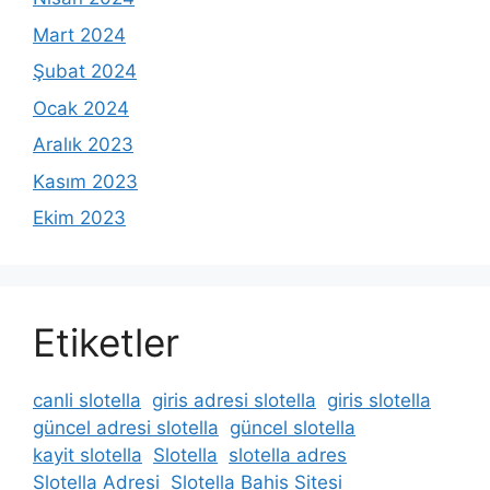
Mart 2024
Şubat 2024
Ocak 2024
Aralık 2023
Kasım 2023
Ekim 2023
Etiketler
canli slotella
giris adresi slotella
giris slotella
güncel adresi slotella
güncel slotella
kayit slotella
Slotella
slotella adres
Slotella Adresi
Slotella Bahis Sitesi