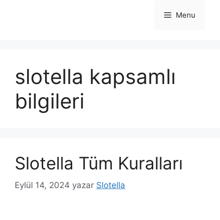
Menu
slotella kapsamlı
bilgileri
Slotella Tüm Kuralları
Eylül 14, 2024
yazar
Slotella