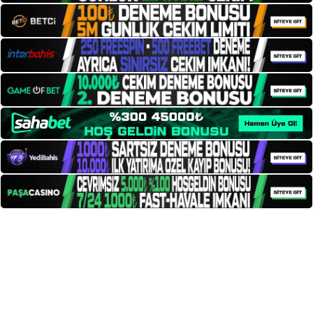
İçeriğe
atla