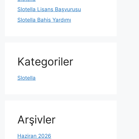
Slotella Lisans Başvurusu
Slotella Bahis Yardımı
Kategoriler
Slotella
Arşivler
Haziran 2026