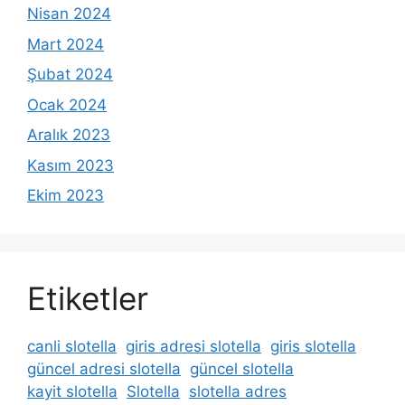
Nisan 2024
Mart 2024
Şubat 2024
Ocak 2024
Aralık 2023
Kasım 2023
Ekim 2023
Etiketler
canli slotella
giris adresi slotella
giris slotella
güncel adresi slotella
güncel slotella
kayit slotella
Slotella
slotella adres