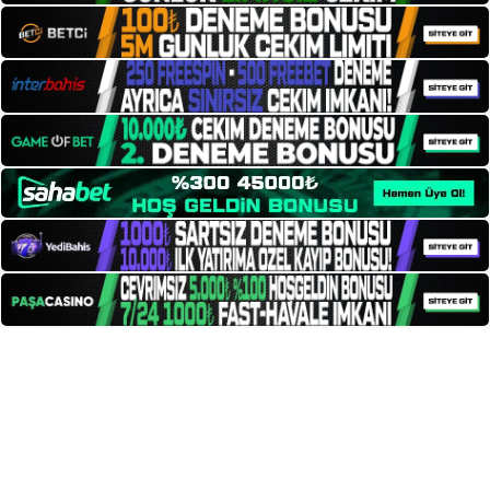
İçeriğe
atla