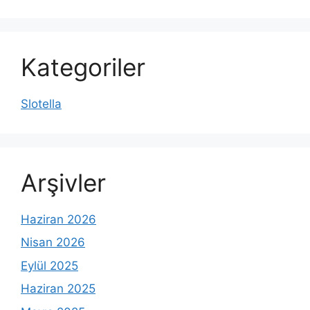
Kategoriler
Slotella
Arşivler
Haziran 2026
Nisan 2026
Eylül 2025
Haziran 2025