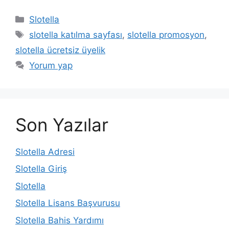
K
Slotella
a
E
slotella katılma sayfası
,
slotella promosyon
,
t
t
slotella ücretsiz üyelik
e
i
Yorum yap
g
k
o
e
r
t
i
l
Son Yazılar
l
e
e
r
r
Slotella Adresi
Slotella Giriş
Slotella
Slotella Lisans Başvurusu
Slotella Bahis Yardımı