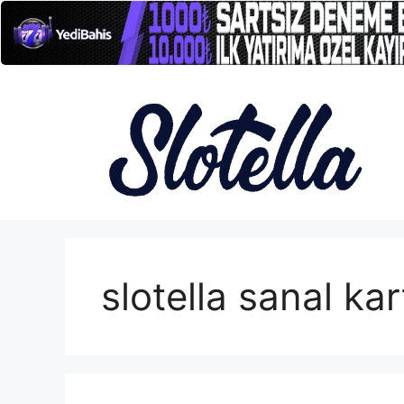
İçeriğe
atla
slotella sanal kar