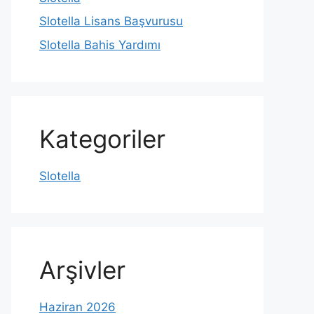
Slotella Lisans Başvurusu
Slotella Bahis Yardımı
Kategoriler
Slotella
Arşivler
Haziran 2026