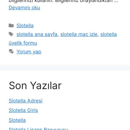
bilgilerinizi kullanın. Bilgileriniz onaylandıktan …
Devamını oku
K
Slotella
a
E
slotella ana sayfa
,
slotella maç izle
,
slotella
t
t
üyelik formu
e
i
Yorum yap
g
k
o
e
r
t
i
l
Son Yazılar
l
e
e
r
r
Slotella Adresi
Slotella Giriş
Slotella
Slotella Lisans Başvurusu