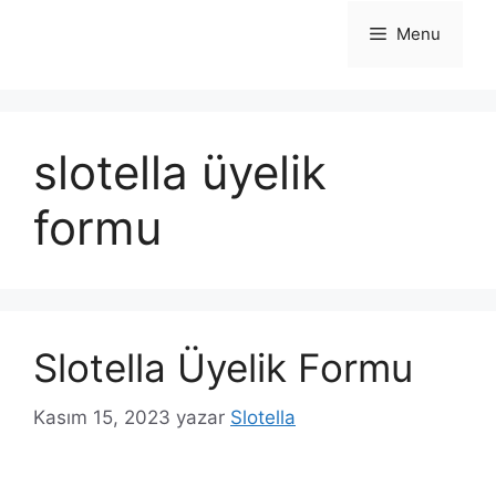
Menu
slotella üyelik
formu
Slotella Üyelik Formu
Kasım 15, 2023
yazar
Slotella