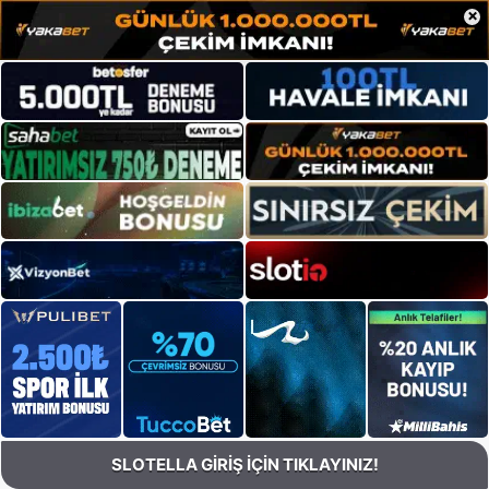
×
SLOTELLA GİRİŞ İÇİN TIKLAYINIZ!