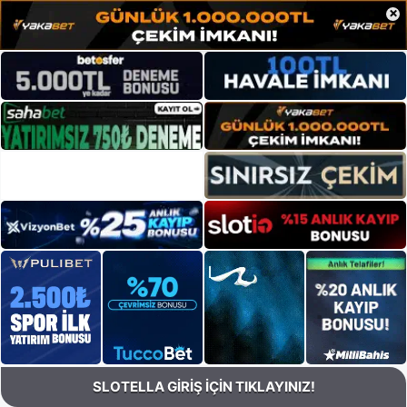
×
SLOTELLA GİRİŞ İÇİN TIKLAYINIZ!