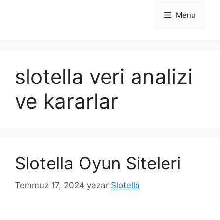
Menu
slotella veri analizi
ve kararlar
Slotella Oyun Siteleri
Temmuz 17, 2024
yazar
Slotella