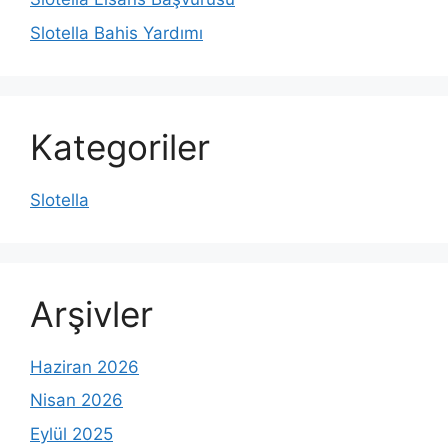
Slotella Bahis Yardımı
Kategoriler
Slotella
Arşivler
Haziran 2026
Nisan 2026
Eylül 2025