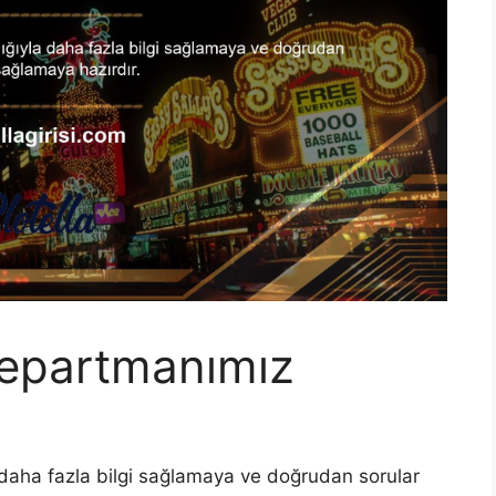
Departmanımız
a daha fazla bilgi sağlamaya ve doğrudan sorular