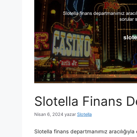
Slotella Finans 
Nisan 6, 2024
yazar
Slotella
Slotella finans departmanımız aracılığıyl