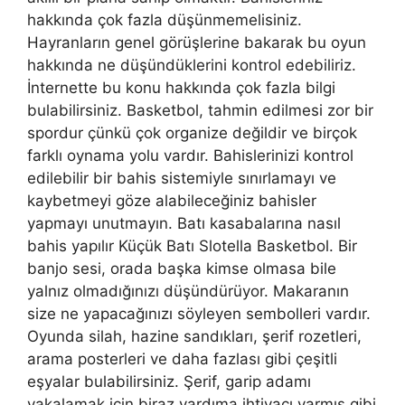
hakkında çok fazla düşünmemelisiniz.
Hayranların genel görüşlerine bakarak bu oyun
hakkında ne düşündüklerini kontrol edebiliriz.
İnternette bu konu hakkında çok fazla bilgi
bulabilirsiniz. Basketbol, tahmin edilmesi zor bir
spordur çünkü çok organize değildir ve birçok
farklı oynama yolu vardır. Bahislerinizi kontrol
edilebilir bir bahis sistemiyle sınırlamayı ve
kaybetmeyi göze alabileceğiniz bahisler
yapmayı unutmayın. Batı kasabalarına nasıl
bahis yapılır Küçük Batı Slotella Basketbol. Bir
banjo sesi, orada başka kimse olmasa bile
yalnız olmadığınızı düşündürüyor. Makaranın
size ne yapacağınızı söyleyen sembolleri vardır.
Oyunda silah, hazine sandıkları, şerif rozetleri,
arama posterleri ve daha fazlası gibi çeşitli
eşyalar bulabilirsiniz. Şerif, garip adamı
yakalamak için biraz yardıma ihtiyacı varmış gibi