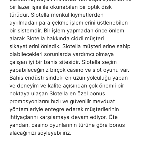
bir lazer ışını ile okunabilen bir optik disk
türüdür. Slotella menkul kıymetlerden
ayrılmadan para çekme işlemlerini üstlenebilen
bir sistemdir. Bir işlem yapmadan önce önlem
alarak Slotella hakkında ciddi müşteri
şikayetlerini önledik. Slotella müşterilerine sahip
olabilecekleri sorunlarda yardımcı olmaya
çalışan iyi bir bahis sitesidir. Slotella seçim
yapabileceğiniz birçok casino ve slot oyunu var.
Bahis endüstrisindeki en uzun yolculuğu yapan
ve deneyim ve kalite açısından çok önemli bir
noktaya ulaşan Slotella en özel bonus
promosyonlarını hızlı ve güvenilir mevduat
yöntemleriyle entegre ederek müşterilerinin
ihtiyaçlarını karşılamaya devam ediyor. Öte
yandan, casino oyunlarının türüne göre bonus
alacağınızı söyleyebiliriz.