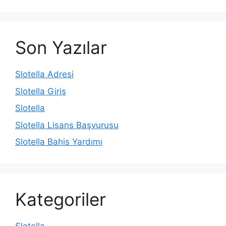
i
t
e
Son Yazılar
s
i
Slotella Adresi
Slotella Giriş
Slotella
Slotella Lisans Başvurusu
Slotella Bahis Yardımı
Kategoriler