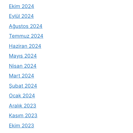
Ekim 2024
Eylül 2024
Ağustos 2024
Temmuz 2024
Haziran 2024
Mayıs 2024
Nisan 2024
Mart 2024
Şubat 2024
Ocak 2024
Aralık 2023
Kasım 2023
Ekim 2023