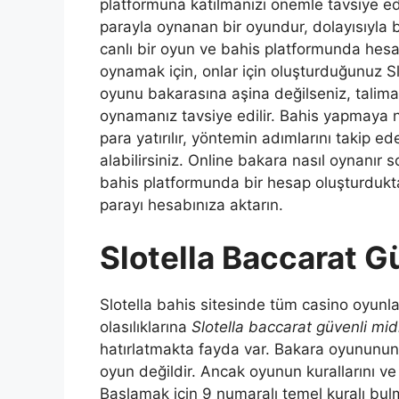
platformuna katılmanızı önemle tavsiye ed
parayla oynanan bir oyundur, dolayısıyla b
canlı bir oyun ve bahis platformunda hesap
oynamak için, onlar için oluşturduğunuz Sl
oyunu bakarasına aşina değilseniz, talimat
oynamanız tavsiye edilir. Bahis yapmaya nası
para yatırılır, yöntemin adımlarını takip ede
alabilirsiniz. Online bakara nasıl oynanır 
bahis platformunda bir hesap oluşturdukt
parayı hesabınıza aktarın.
Slotella Baccarat G
Slotella bahis sitesinde tüm casino oyunl
olasılıklarına
Slotella baccarat güvenli mid
hatırlatmakta fayda var. Bakara oyununun ku
oyun değildir. Ancak oyunun kurallarını ve
Başlamak için 9 numaralı temel kuralı bulm