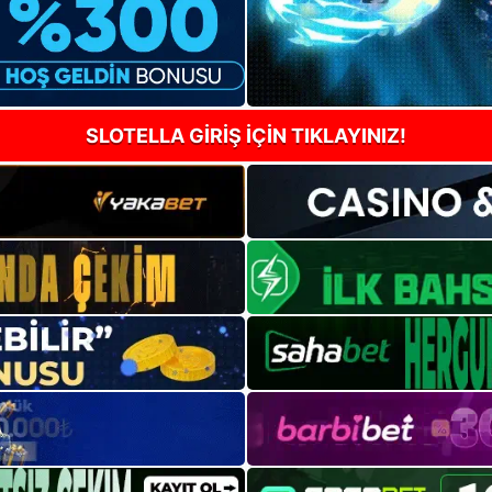
SLOTELLA GİRİŞ İÇİN TIKLAYINIZ!