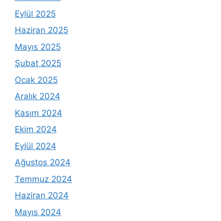
Eylül 2025
Haziran 2025
Mayıs 2025
Şubat 2025
Ocak 2025
Aralık 2024
Kasım 2024
Ekim 2024
Eylül 2024
Ağustos 2024
Temmuz 2024
Haziran 2024
Mayıs 2024