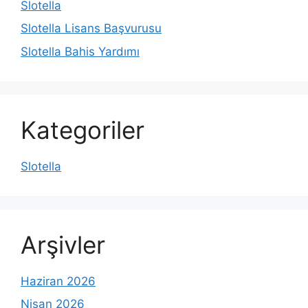
Slotella
Slotella Lisans Başvurusu
Slotella Bahis Yardımı
Kategoriler
Slotella
Arşivler
Haziran 2026
Nisan 2026