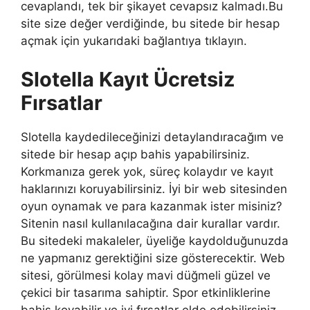
cevaplandı, tek bir şikayet cevapsız kalmadı.Bu
site size değer verdiğinde, bu sitede bir hesap
açmak için yukarıdaki bağlantıya tıklayın.
Slotella Kayıt Ücretsiz
Fırsatlar
Slotella kaydedileceğinizi detaylandıracağım ve
sitede bir hesap açıp bahis yapabilirsiniz.
Korkmanıza gerek yok, süreç kolaydır ve kayıt
haklarınızı koruyabilirsiniz. İyi bir web sitesinden
oyun oynamak ve para kazanmak ister misiniz?
Sitenin nasıl kullanılacağına dair kurallar vardır.
Bu sitedeki makaleler, üyeliğe kaydolduğunuzda
ne yapmanız gerektiğini size gösterecektir. Web
sitesi, görülmesi kolay mavi düğmeli güzel ve
çekici bir tasarıma sahiptir. Spor etkinliklerine
bahis koyabilir ve iyi fırsatlar elde edebilirsiniz.