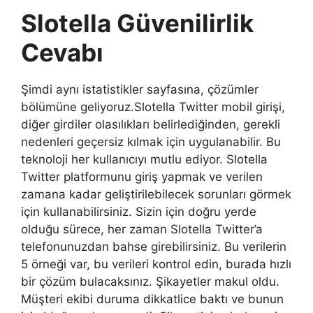
Slotella Güvenilirlik
Cevabı
Şimdi aynı istatistikler sayfasına, çözümler
bölümüne geliyoruz.Slotella Twitter mobil girişi,
diğer girdiler olasılıkları belirlediğinden, gerekli
nedenleri geçersiz kılmak için uygulanabilir. Bu
teknoloji her kullanıcıyı mutlu ediyor. Slotella
Twitter platformunu giriş yapmak ve verilen
zamana kadar geliştirilebilecek sorunları görmek
için kullanabilirsiniz. Sizin için doğru yerde
olduğu sürece, her zaman Slotella Twitter’a
telefonunuzdan bahse girebilirsiniz. Bu verilerin
5 örneği var, bu verileri kontrol edin, burada hızlı
bir çözüm bulacaksınız. Şikayetler makul oldu.
Müşteri ekibi duruma dikkatlice baktı ve bunun