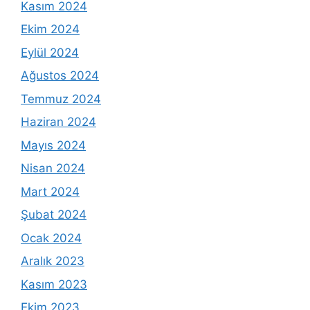
Kasım 2024
Ekim 2024
Eylül 2024
Ağustos 2024
Temmuz 2024
Haziran 2024
Mayıs 2024
Nisan 2024
Mart 2024
Şubat 2024
Ocak 2024
Aralık 2023
Kasım 2023
Ekim 2023