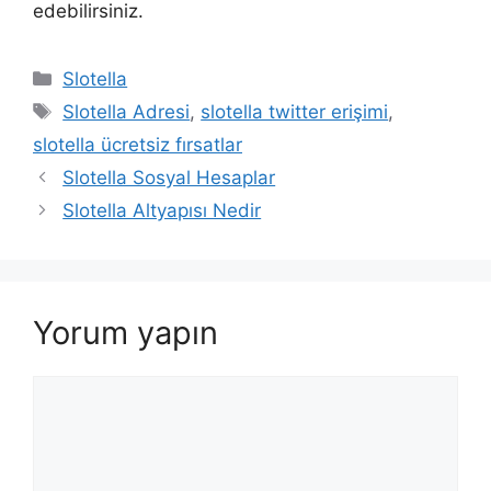
edebilirsiniz.
K
Slotella
a
E
Slotella Adresi
,
slotella twitter erişimi
,
t
t
slotella ücretsiz fırsatlar
e
i
Slotella Sosyal Hesaplar
g
k
Slotella Altyapısı Nedir
o
e
r
t
i
l
l
e
e
Yorum yapın
r
r
Y
o
r
u