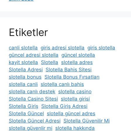
Etiketler
canli slotella
giris adresi slotella
giris slotella
güncel adresi slotella
güncel slotella
kayit slotella
Slotella
slotella adres
Slotella Adresi
Slotella Bahis Sitesi
slotella bonus
Slotella Bonus Fırsatları
slotella canli
slotella canlı bahis
slotella canlı destek
slotella casino
Slotella Casino Sitesi
slotella girisi
Slotella Giriş
Slotella Giriş Adresi
Slotella Güncel
slotella güncel adres
Slotella Güncel Adresi
Slotella Güvenilir Mi
slotella güvenlir mi
slotella hakkında