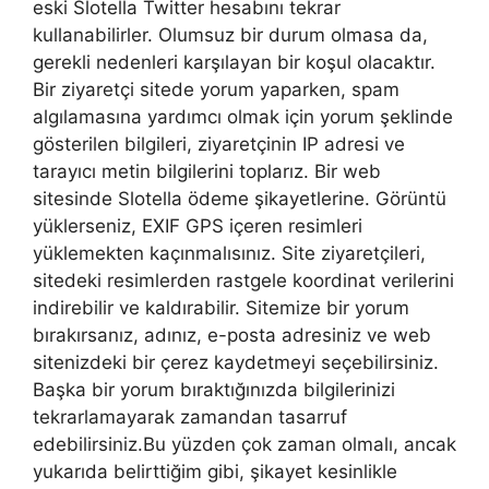
eski Slotella Twitter hesabını tekrar
kullanabilirler. Olumsuz bir durum olmasa da,
gerekli nedenleri karşılayan bir koşul olacaktır.
Bir ziyaretçi sitede yorum yaparken, spam
algılamasına yardımcı olmak için yorum şeklinde
gösterilen bilgileri, ziyaretçinin IP adresi ve
tarayıcı metin bilgilerini toplarız. Bir web
sitesinde Slotella ödeme şikayetlerine. Görüntü
yüklerseniz, EXIF GPS içeren resimleri
yüklemekten kaçınmalısınız. Site ziyaretçileri,
sitedeki resimlerden rastgele koordinat verilerini
indirebilir ve kaldırabilir. Sitemize bir yorum
bırakırsanız, adınız, e-posta adresiniz ve web
sitenizdeki bir çerez kaydetmeyi seçebilirsiniz.
Başka bir yorum bıraktığınızda bilgilerinizi
tekrarlamayarak zamandan tasarruf
edebilirsiniz.Bu yüzden çok zaman olmalı, ancak
yukarıda belirttiğim gibi, şikayet kesinlikle