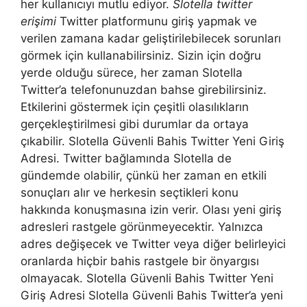
her kullanıcıyı mutlu ediyor.
Slotella twitter
erişimi
Twitter platformunu giriş yapmak ve
verilen zamana kadar geliştirilebilecek sorunları
görmek için kullanabilirsiniz. Sizin için doğru
yerde olduğu sürece, her zaman Slotella
Twitter’a telefonunuzdan bahse girebilirsiniz.
Etkilerini göstermek için çeşitli olasılıkların
gerçekleştirilmesi gibi durumlar da ortaya
çıkabilir. Slotella Güvenli Bahis Twitter Yeni Giriş
Adresi. Twitter bağlamında Slotella de
gündemde olabilir, çünkü her zaman en etkili
sonuçları alır ve herkesin seçtikleri konu
hakkında konuşmasına izin verir. Olası yeni giriş
adresleri rastgele görünmeyecektir. Yalnızca
adres değişecek ve Twitter veya diğer belirleyici
oranlarda hiçbir bahis rastgele bir önyargısı
olmayacak. Slotella Güvenli Bahis Twitter Yeni
Giriş Adresi Slotella Güvenli Bahis Twitter’a yeni