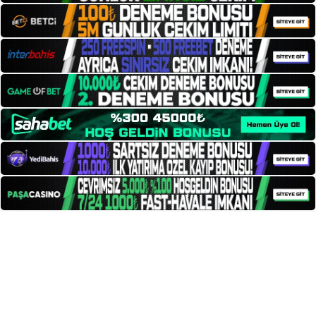
İçeriğe
atla