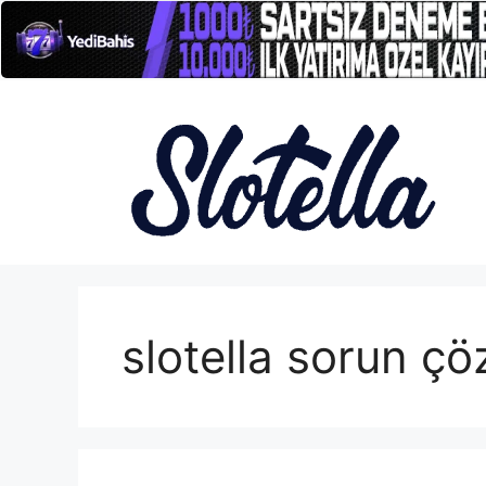
İçeriğe
atla
slotella sorun ç