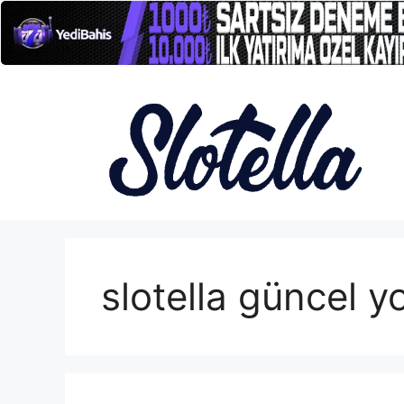
İçeriğe
atla
slotella güncel 